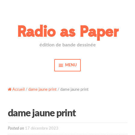
Aller
Aller
à
au
Radio as Paper
la
contenu
navigation
édition de bande dessinée
MENU
Accueil
Livres
Accueil
/
dame jaune print
/ dame jaune print
Actualités
dame jaune print
À propos
Nous trouver
Posted on
17 décembre 2023