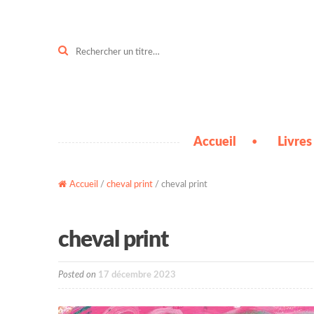
Aller
Aller
à
au
la
contenu
Recherche
pour :
navigation
Accueil
Livres
Accueil
/
cheval print
/ cheval print
cheval print
Posted on
17 décembre 2023