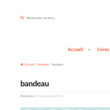
Aller
Aller
à
au
la
contenu
Recherche
pour :
navigation
Accueil
Livres
Accueil
/
bandeau
/ bandeau
bandeau
Posted on
29 septembre 2023