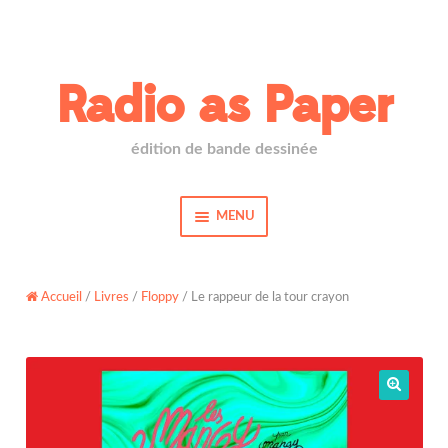
Aller
Aller
à
au
Radio as Paper
la
contenu
navigation
édition de bande dessinée
MENU
Accueil
Livres
Accueil
/
Livres
/
Floppy
/ Le rappeur de la tour crayon
Actualités
À propos
Nous trouver